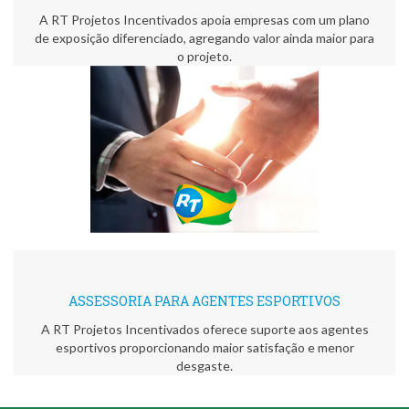
A RT Projetos Incentivados apoia empresas com um plano
de exposição diferenciado, agregando valor ainda maior para
o projeto.
ASSESSORIA PARA AGENTES ESPORTIVOS
A RT Projetos Incentivados oferece suporte aos agentes
esportivos proporcionando maior satisfação e menor
O Projeto
As atividades
desgaste.
O Judô
O Judô ao
Flauta Doce
do Corpore
Educando para
Alcance de
permite a
Sano Rumo ao
a Vida atende
Todos permite
inclusão à
Pódio,