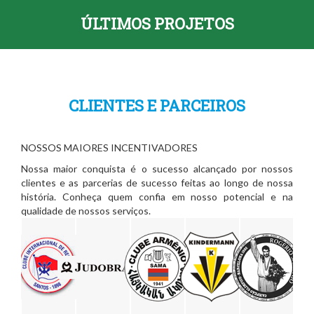
centenas de
que até 200
Cultura de
idealizado por
ÚLTIMOS PROJETOS
crianças e
crianças e
qualidade a 20
Cleber do
jovens nos
adolescentes
crianças da
Carmo, Faixa
municípios de
pratiquem a
cidade de
Preta, 5° Dan
Santos e São
modalidade na
Caçador/SC.
na modalidade
Vicente. Os
manifestação
As aulas
e
alunos podem
educacional,
ocorrem 2
desenvolvido
CLIENTES E PARCEIROS
praticar a
sem qualquer
vezes por
pela RT
modalidade
custo no
semana no
Projetos
sem qualqu…
contra …
contra turn…
Incentivados…
NOSSOS MAIORES INCENTIVADORES
VER MAIS
VER MAIS
VER MAIS
VER MAIS
Nossa maior conquista é o sucesso alcançado por nossos
clientes e as parcerias de sucesso feitas ao longo de nossa
história. Conheça quem confia em nosso potencial e na
qualidade de nossos serviços.